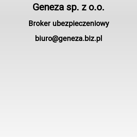
Geneza sp. z o.o.
Broker ubezpieczeniowy
biuro@geneza.biz.pl