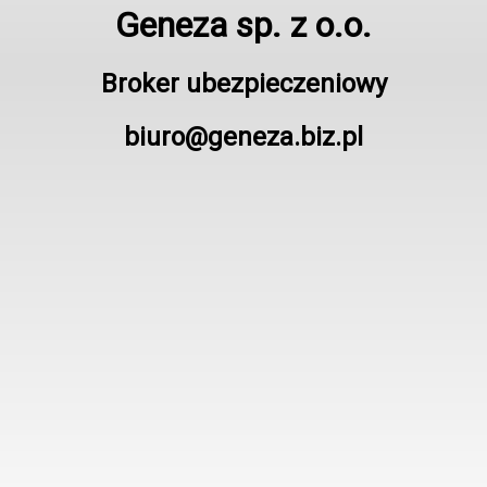
Geneza sp. z o.o.
Broker ubezpieczeniowy
biuro@geneza.biz.pl