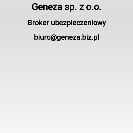
Geneza sp. z o.o.
Broker ubezpieczeniowy
biuro@geneza.biz.pl