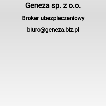
Geneza sp. z o.o.
Broker ubezpieczeniowy
biuro@geneza.biz.pl