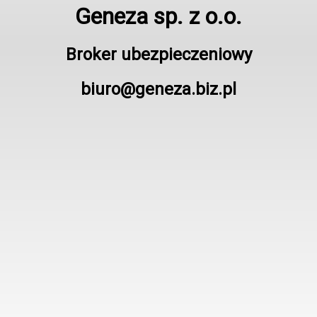
Geneza sp. z o.o.
Broker ubezpieczeniowy
biuro@geneza.biz.pl