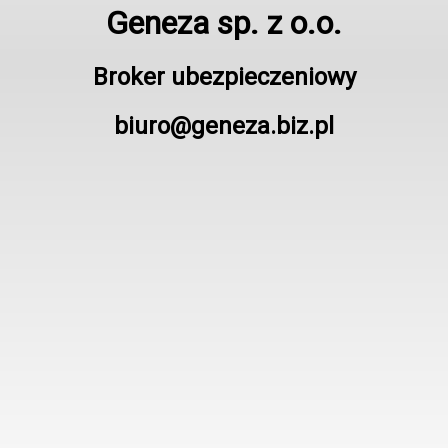
Geneza sp. z o.o.
Broker ubezpieczeniowy
biuro@geneza.biz.pl