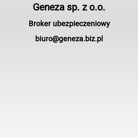
Geneza sp. z o.o.
Broker ubezpieczeniowy
biuro@geneza.biz.pl