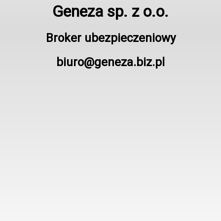
Geneza sp. z o.o.
Broker ubezpieczeniowy
biuro@geneza.biz.pl